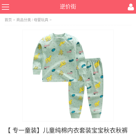
逆价街
首页
>
商品分类
/
母婴玩具
>
【 专一童装】儿童纯棉内衣套装宝宝秋衣秋裤