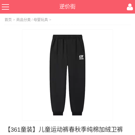
逆价街
首页
>
商品分类
/
母婴玩具
>
【361童装】儿童运动裤春秋季纯棉加绒卫裤