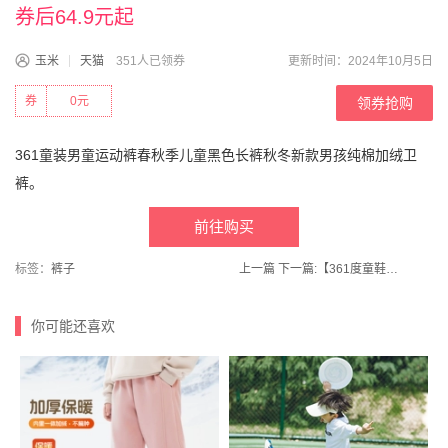
券后64.9元起
玉米
天猫
351人已领券
更新时间：2024年10月5日
券
0元
领券抢购
361童装男童运动裤春秋季儿童黑色长裤秋冬新款男孩纯棉加绒卫
裤。
前往购买
标签：
裤子
上一篇
下一篇:
【361度童鞋】男童运动鞋小童网面软底鞋
你可能还喜欢