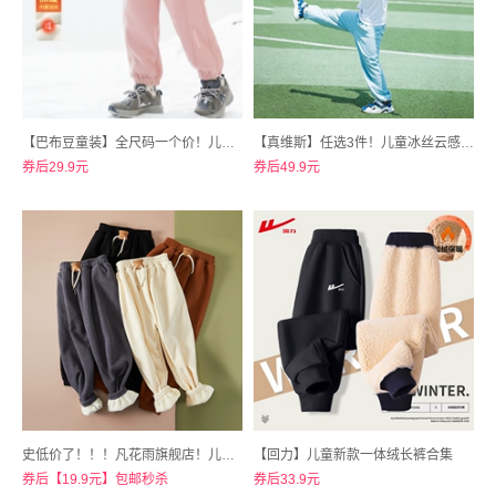
【巴布豆童装】全尺码一个价！儿童加绒加厚卫裤
【真维斯】任选3件！儿童冰丝云感防蚊裤短袖T恤
券后29.9元
券后49.9元
史低价了！！！凡花雨旗舰店！儿童羊羔绒一体绒裤子120-160全尺寸
【回力】儿童新款一体绒长裤合集
券后【19.9元】包邮秒杀
券后33.9元