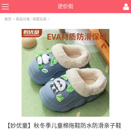
逆价街
首页
>
商品分类
/
母婴玩具
>
【妙优童】秋冬季儿童棉拖鞋防水防滑亲子鞋