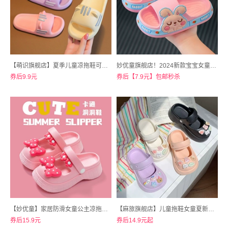
【萌识旗舰店】夏季儿童凉拖鞋可爱小鲸鱼居家拖
妙优童旗舰店！2024新款宝宝女童男童凉拖鞋
券后9.9元
券后【7.9元】包邮秒杀
【妙优童】家居防滑女童公主凉拖鞋洞洞鞋
【麻旅旗舰店】儿童拖鞋女童夏新款洞洞鞋
券后15.9元
券后14.9元起