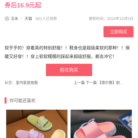
券后16.9元起
玉米
天猫
601人已领券
更新时间：2024年10月5日
立即购买
软乎乎的！穿着真的特别舒服！！鞋身也是超级柔软的那种！！保
暖又好穿！！穿上软软糯糯的踩起来超级舒服，都去冲它！
前往购买
标签：
室内家居拖鞋
上一篇
下一篇:
【德尔惠】耐用全碳素超轻羽毛球拍正品
你可能还喜欢