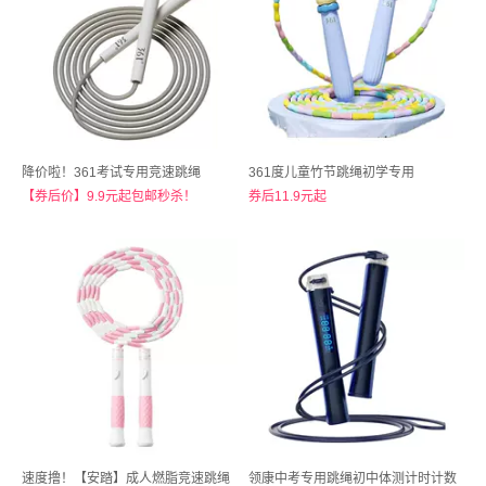
降价啦！361考试专用竞速跳绳
361度儿童竹节跳绳初学专用
【券后价】9.9元起包邮秒杀！
券后11.9元起
速度撸！【安踏】成人燃脂竞速跳绳
领康中考专用跳绳初中体测计时计数