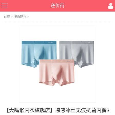
逆价街
首页
>
服饰鞋包
>
【大嘴猴内衣旗舰店】凉感冰丝无痕抗菌内裤3