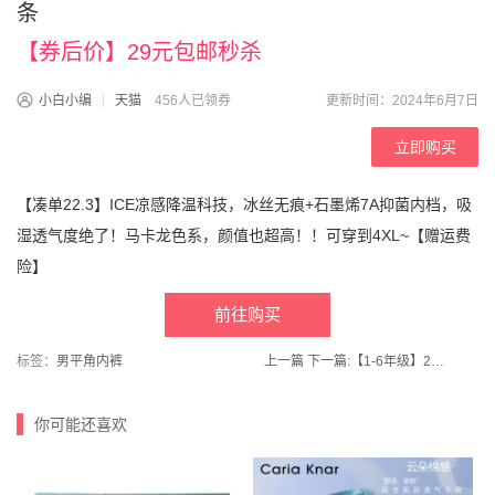
条
【券后价】29元包邮秒杀
小白小编
天猫
456人已领券
更新时间：2024年6月7日
立即购买
【凑单22.3】ICE凉感降温科技，冰丝无痕+石墨烯7A抑菌内档，吸
湿透气度绝了！马卡龙色系，颜值也超高！！可穿到4XL~【赠运费
险】
前往购买
标签：
男平角内裤
上一篇
下一篇:
【1-6年级】2024秋新版教材帮小学同步作文/同步阅读训练
你可能还喜欢