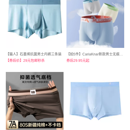
【猫人】石墨烯抗菌男士内裤三条装
【拍5件】CariaKnar新款男士无痕内裤蜂窝裆透气四角短裤
【券后价】29元包邮秒杀
券后29.95元起