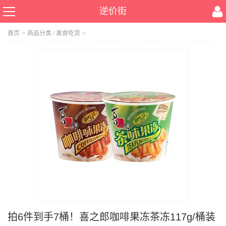
逆价街
首页
>
商品分类
/
美食吃货
>
拍6件到手7桶！喜之郎咖啡果冻茶冻117g/桶装