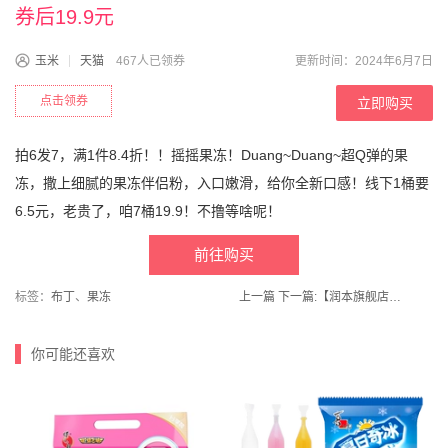
券后19.9元
玉米
天猫
467人已领券
更新时间：2024年6月7日
点击领券
立即购买
拍6发7，满1件8.4折！！摇摇果冻！Duang~Duang~超Q弹的果
冻，撒上细腻的果冻伴侣粉，入口嫩滑，给你全新口感！线下1桶要
6.5元，老贵了，咱7桶19.9！不撸等啥呢！
前往购买
标签：
布丁
、
果冻
上一篇
下一篇:
【润本旗舰店】婴儿紫草膏15gx2盒
你可能还喜欢