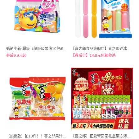
蜡笔小新·超级飞侠吸吸果冻10包/680克
【喜之郎食品旗舰店】喜之郎碎冰冰30根
券后9.9元起
【券后价】14.8元包邮秒杀
【热销款】拍10件！！喜之郎果汁果冻150g*10袋装
【喜之郎】把爱带回家礼盒果冻海苔1940g（74小件）