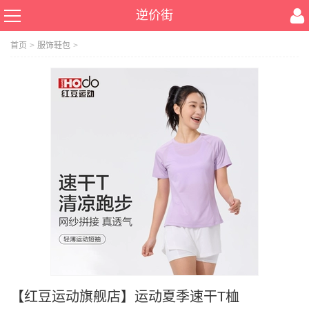
逆价街
首页
>
服饰鞋包
>
【红豆运动旗舰店】运动夏季速干T桖