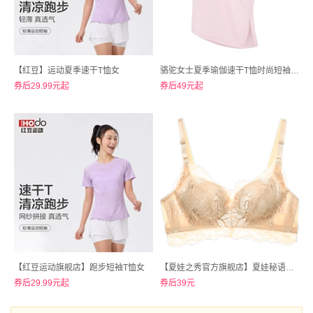
【红豆】运动夏季速干T恤女
骆驼女士夏季瑜伽速干T恤时尚短袖上衣
券后29.99元起
券后49元起
【红豆运动旗舰店】跑步短袖T恤女
【夏娃之秀官方旗舰店】夏娃秘语蕾丝性感聚拢侧收文胸女
券后29.99元起
券后39元