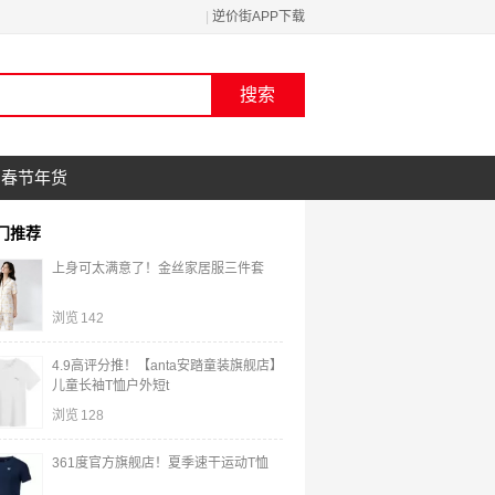
|
逆价街APP下载
春节年货
门推荐
上身可太满意了！金丝家居服三件套
浏览
142
4.9高评分推！【anta安踏童装旗舰店】
儿童长袖T恤户外短t
浏览
128
361度官方旗舰店！夏季速干运动T恤