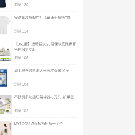
浏览
120
安踏童装旗舰店！儿童速干短袖T恤
浏览
114
【361度】运动鞋2026轻便软底跑步百
搭休闲男女鞋
浏览
106
湖上粮仓兴凯湖大米长粒香米10斤
浏览
104
不锈钢多功能切菜神器-5刀头+护手器
浏览
102
MY1OO%纯棉短袖短裤一个价