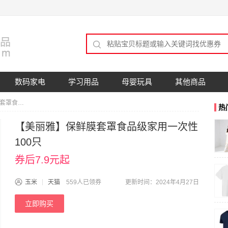
数码家电
学习用品
母婴玩具
其他商品
【美丽雅】保鲜膜套罩食品级家用一次性100只
热
【美丽雅】保鲜膜套罩食品级家用一次性
100只
券后7.9元起
玉米
天猫
559人已领券
更新时间：2024年4月27日
立即购买