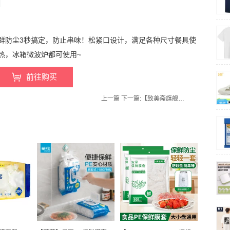
保鲜防尘3秒搞定，防止串味！松紧口设计，满足各种尺寸餐具使
热，冰箱微波炉都可使用~
前往购买
上一篇
下一篇:
【致美斋旗舰店】盐焗鸡粉30g*3包