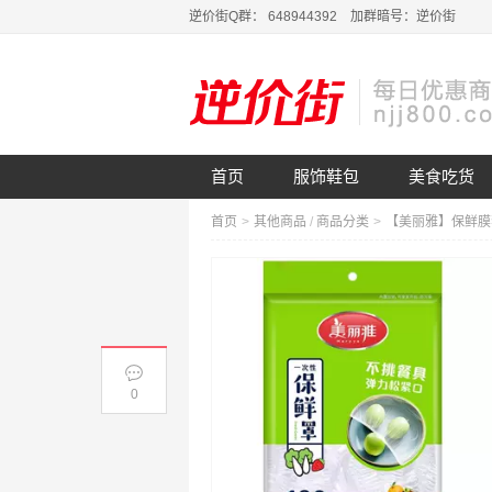
逆价街Q群： 648944392 加群暗号：逆价街
首页
服饰鞋包
美食吃货
首页
>
其他商品
/
商品分类
>
0