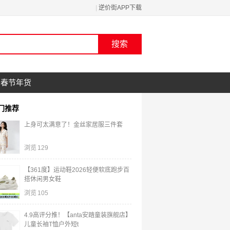
|
逆价街APP下载
春节年货
门推荐
上身可太满意了！金丝家居服三件套
浏览
129
【361度】运动鞋2026轻便软底跑步百
搭休闲男女鞋
浏览
105
4.9高评分推！【anta安踏童装旗舰店】
儿童长袖T恤户外短t