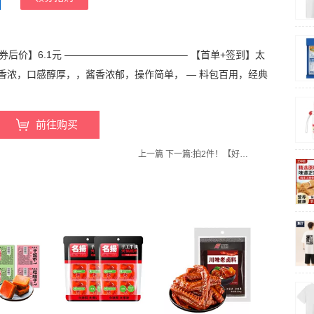
【券后价】6.1元 ————————————– 【首单+签到】太
香浓，口感醇厚，，酱香浓郁，操作简单， — 料包百用，经典
前往购买
上一篇
下一篇:
拍2件！【好想你官方旗舰店】好想你锁鲜去核枣共108gx2袋