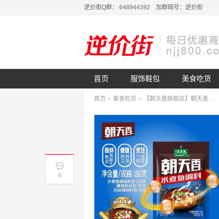
逆价街Q群： 648944392 加群暗号：逆价街
首页
服饰鞋包
美食吃货
首页
>
美食吃货
>
【朝天香旗舰店】朝天香水煮鱼调料180g
0