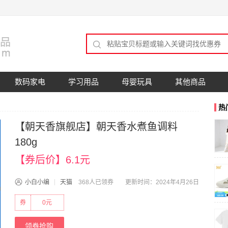
数码家电
学习用品
母婴玩具
其他商品
热
【朝天香旗舰店】朝天香水煮鱼调料
180g
【券后价】6.1元
小白小编
天猫
368人已领券
更新时间：2024年4月26日
券
0元
领券抢购