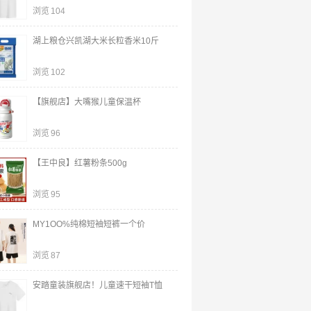
浏览
104
湖上粮仓兴凯湖大米长粒香米10斤
浏览
102
【旗舰店】大嘴猴儿童保温杯
浏览
96
【王中良】红薯粉条500g
浏览
95
MY1OO%纯棉短袖短裤一个价
浏览
87
安踏童装旗舰店！儿童速干短袖T恤