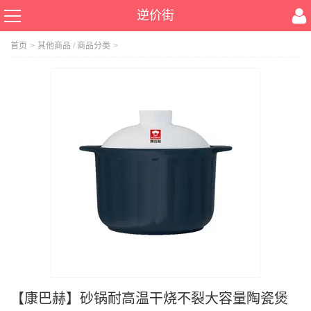
逆价街
首页
>
其他商品
/
商品分类
>
【康巴赫】砂锅耐高温干烧不裂大容量陶瓷煲