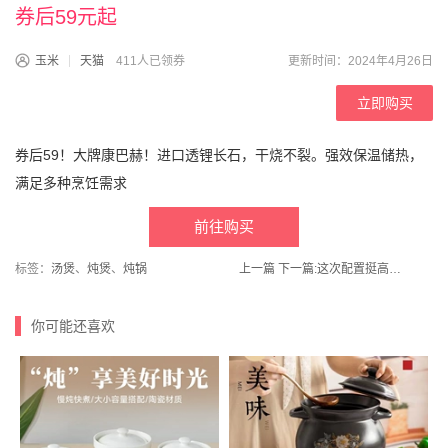
券后59元起
玉米
天猫
411人已领券
更新时间：2024年4月26日
立即购买
券后59！大牌康巴赫！进口透锂长石，干烧不裂。强效保温储热，
满足多种烹饪需求
前往购买
标签：
汤煲
、
炖煲
、
炖锅
上一篇
下一篇:
这次配置挺高！荣事达！家用电动刮痧仪
你可能还喜欢