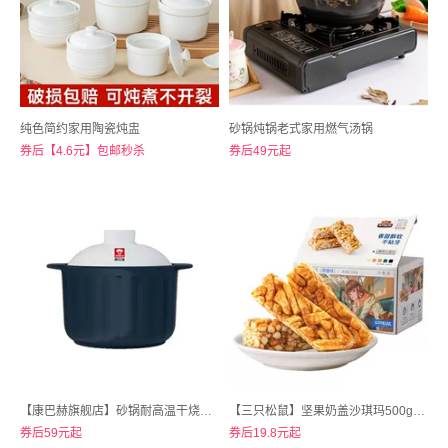
纯色简约家用陶瓷炖盅
砂锅炖锅老式家用燃气汤锅
券后【4.6元】包邮秒杀
券后49元起
【康巴赫旗舰店】砂锅耐高温干烧不裂大容量陶瓷煲
【三只松鼠】坚果奶盖沙琪玛500g*2箱
券后59元起
券后19.8元起