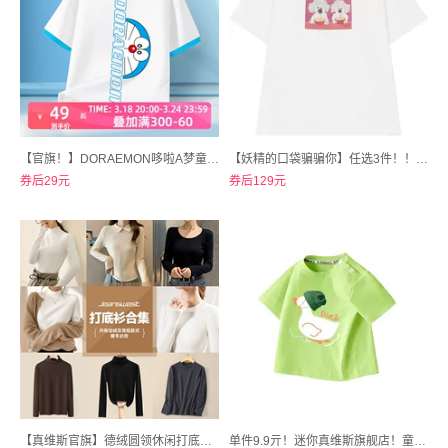
【官旗！】DORAEMON哆啦A梦童装T恤儿童半袖上衣
【妖精的口袋骗骗你】任选3件！！治愈萌宠22色多巴胺短袖t恤女
券后29元
券后129元
【真维斯官旗】德绒圆领休闲打底衫男女长袖上衣
单件9.9亓！迷你真维斯旗舰店！童装任选5件