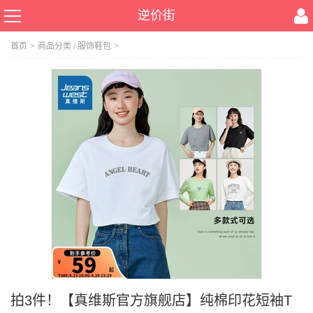
逆价街
首页
>
商品分类
/
服饰鞋包
>
拍3件！【真维斯官方旗舰店】纯棉印花短袖T