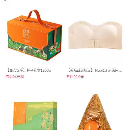
【西安饭庄】粽子礼盒1200g
【美唯兹旗舰店】 Huol1无肩带内衣女薄款防走光裹抹胸罩
券后24元起
券后29.9元