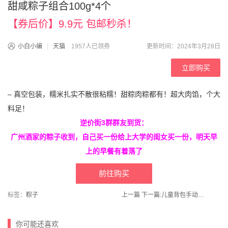
甜咸粽子组合100g*4个
【券后价】9.9元 包邮秒杀！
小白小编
天猫
1957人已领券
更新时间：2024年3月28日
立即购买
– 真空包装，糯米扎实不散很粘糯！甜粽肉粽都有！超大肉馅，个大
料足！
逆价街3群群友到货：
广州酒家的粽子收到，自己买一份给上大学的闺女买一份，明天早
上的早餐有着落了
前往购买
标签：
粽子
上一篇
下一篇:
儿童背包手动呲水枪
你可能还喜欢