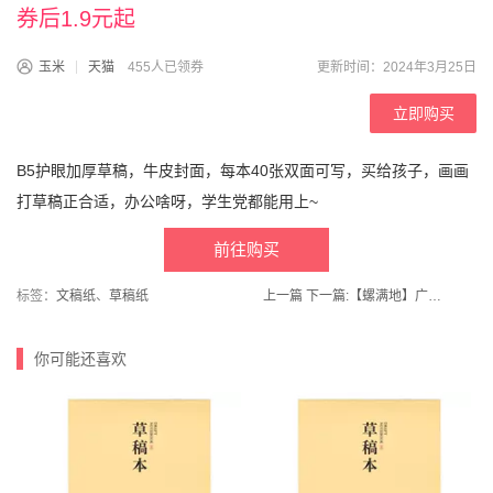
券后1.9元起
玉米
天猫
455人已领券
更新时间：2024年3月25日
立即购买
B5护眼加厚草稿，牛皮封面，每本40张双面可写，买给孩子，画画
打草稿正合适，办公啥呀，学生党都能用上~
前往购买
标签：
文稿纸
、
草稿纸
上一篇
下一篇:
【螺满地】广西螺蛳粉300g*5包整箱
你可能还喜欢