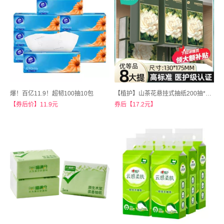
爆！百亿11.9！超韧100抽10包
【植护】山茶花悬挂式抽纸200抽*8提+挂钩
【券后价】11.9元
券后【17.2元】