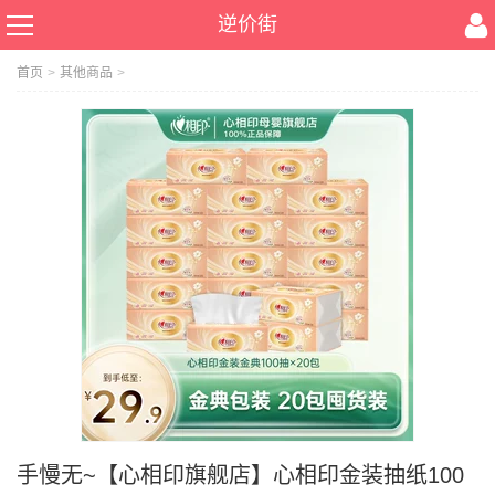
逆价街
首页
>
其他商品
>
手慢无~【心相印旗舰店】心相印金装抽纸100