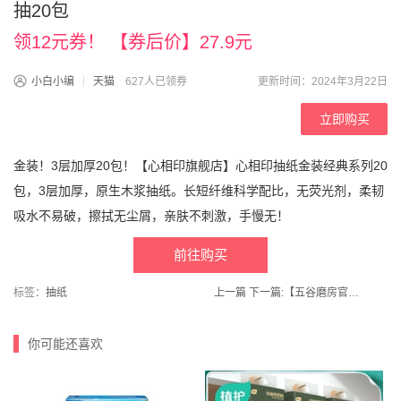
抽20包
领12元券！ 【券后价】27.9元
小白小编
天猫
627人已领券
更新时间：2024年3月22日
立即购买
金装！3层加厚20包！【心相印旗舰店】心相印抽纸金装经典系列20
包，3层加厚，原生木浆抽纸。长短纤维科学配比，无荧光剂，柔韧
吸水不易破，擦拭无尘屑，亲肤不刺激，手慢无！
前往购买
标签：
抽纸
上一篇
下一篇:
【五谷磨房官方旗舰店】黑之养黑豆豆浆粉*320g
你可能还喜欢