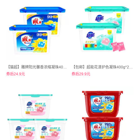
【猫超】雕牌阳光馨香浓缩凝珠400g*2盒
【包邮】超能花漾护色凝珠400g*2盒/100颗
券后24.9元
券后29.9元