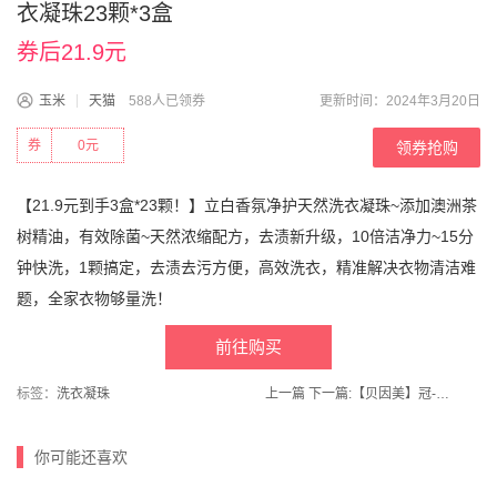
衣凝珠23颗*3盒
券后21.9元
玉米
天猫
588人已领券
更新时间：2024年3月20日
券
0元
领券抢购
【21.9元到手3盒*23颗！】立白香氛净护天然洗衣凝珠~添加澳洲茶
树精油，有效除菌~天然浓缩配方，去渍新升级，10倍洁净力~15分
钟快洗，1颗搞定，去渍去污方便，高效洗衣，精准解决衣物清洁难
题，全家衣物够量洗！
前往购买
标签：
洗衣凝珠
上一篇
下一篇:
【贝因美】冠-军宝贝持久留香洗衣凝珠100颗
你可能还喜欢