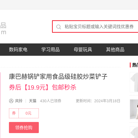
数码家电
学习用品
母婴玩具
其他商品
热
康巴赫锅铲家用食品级硅胶炒菜铲子
券后【19.9元】包邮秒杀
风铃
天猫
430人已领券
更新时间：2024年3月18日
券
0元
领券抢购