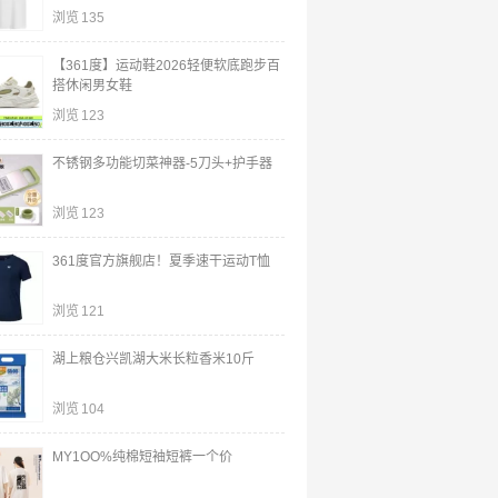
浏览
135
【361度】运动鞋2026轻便软底跑步百
搭休闲男女鞋
浏览
123
不锈钢多功能切菜神器-5刀头+护手器
浏览
123
361度官方旗舰店！夏季速干运动T恤
浏览
121
湖上粮仓兴凯湖大米长粒香米10斤
浏览
104
MY1OO%纯棉短袖短裤一个价