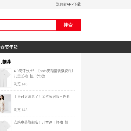
|
逆价街APP下载
春节年货
门推荐
4.9高评分推！【anta安踏童装旗舰店】
儿童长袖T恤户外短t
浏览
146
上身可太满意了！金丝家居服三件套
浏览
143
安踏童装旗舰店！儿童速干短袖T恤