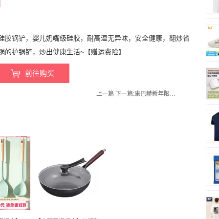
硅胶锅铲，婴儿奶嘴级硅胶，耐高温无异味，安全健康，翻炒省
锅的护锅铲，炒出健康生活~【赠运费险】
前往购买
上一篇
下一篇:
康巴赫新年限定五福筷5双装