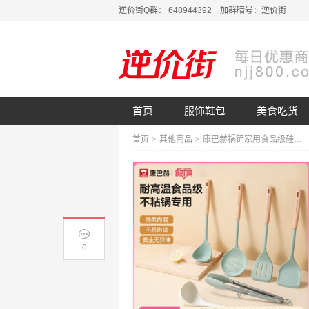
逆价街Q群： 648944392 加群暗号：逆价街
首页
服饰鞋包
美食吃货
首页
>
其他商品
>
康巴赫锅铲家用食品级硅胶炒菜铲子
0