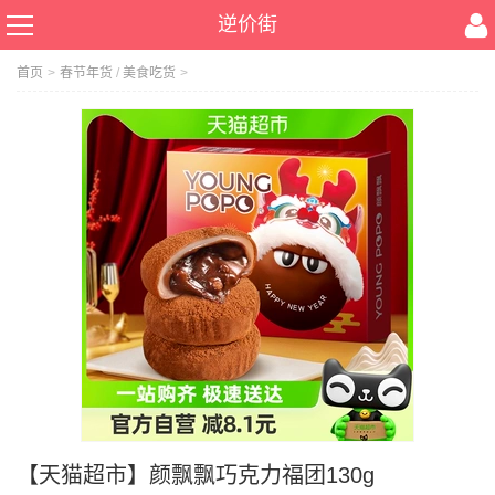
逆价街
首页
>
春节年货
/
美食吃货
>
【天猫超市】颜飘飘巧克力福团130g