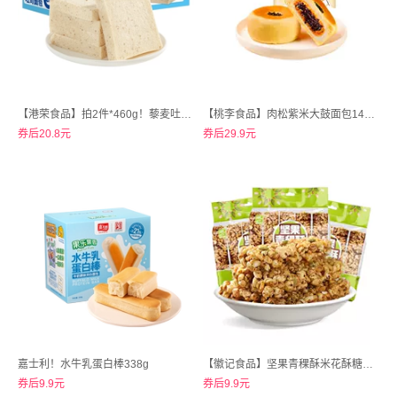
【港荣食品】拍2件*460g！藜麦吐司低脂无添加蔗糖手撕面包
【桃李食品】肉松紫米大鼓面包140gX6袋
券后20.8元
券后29.9元
嘉士利！水牛乳蛋白棒338g
【徽记食品】坚果青稞酥米花酥糖四川特产100gx3袋
券后9.9元
券后9.9元