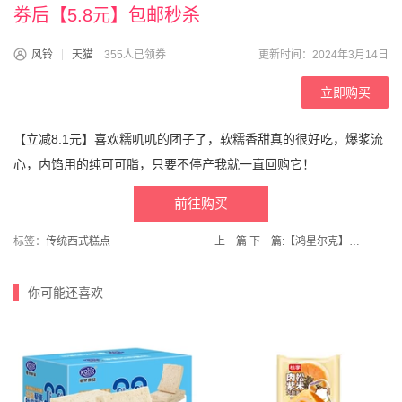
券后【5.8元】包邮秒杀
风铃
天猫
355人已领券
更新时间：2024年3月14日
立即购买
【立减8.1元】喜欢糯叽叽的团子了，软糯香甜真的很好吃，爆浆流
心，内馅用的纯可可脂，只要不停产我就一直回购它！
前往购买
标签：
传统西式糕点
上一篇
下一篇:
【鸿星尔克】腮红冰丝防晒面罩口罩
你可能还喜欢