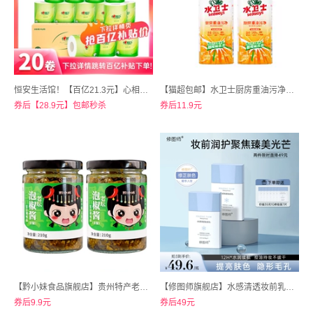
恒安生活馆！【百亿21.3元】心相印卷纸4层100克20卷
【猫超包邮】水卫士厨房重油污净清洁剂2瓶装+1个喷头
券后【28.9元】包邮秒杀
券后11.9元
【黔小妹食品旗舰店】贵州特产老坛泡椒酱210g*2瓶
【修图师旗舰店】水感清透妆前乳控油保湿40g
券后9.9元
券后49元