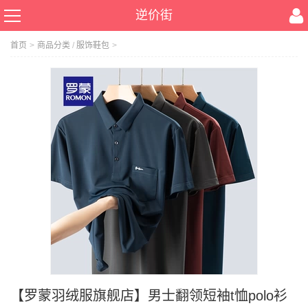
逆价街
首页
>
商品分类
/
服饰鞋包
>
【罗蒙羽绒服旗舰店】男士翻领短袖t恤polo衫