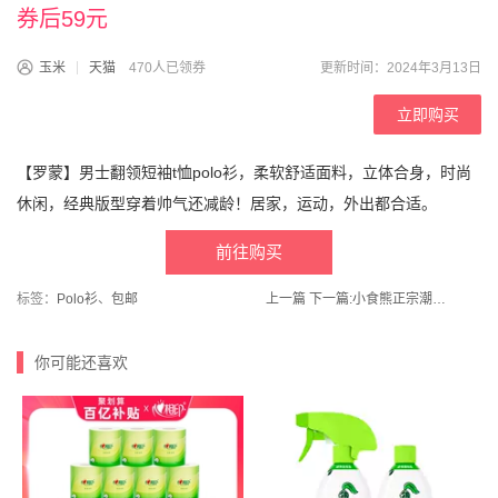
券后59元
玉米
天猫
470人已领券
更新时间：2024年3月13日
立即购买
【罗蒙】男士翻领短袖t恤polo衫，柔软舒适面料，立体合身，时尚
休闲，经典版型穿着帅气还减龄！居家，运动，外出都合适。
前往购买
标签：
Polo衫
、
包邮
上一篇
下一篇:
小食熊正宗潮汕手打牛肉丸牛筋丸 2斤
你可能还喜欢