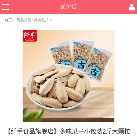
逆价街
首页
>
商品分类
/
美食吃货
>
【纤手食品旗舰店】多味瓜子小包装2斤大颗粒