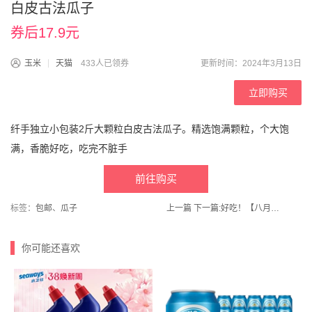
白皮古法瓜子
券后17.9元
玉米
天猫
433人已领券
更新时间：2024年3月13日
立即购买
纤手独立小包装2斤大颗粒白皮古法瓜子。精选饱满颗粒，个大饱
满，香脆好吃，吃完不脏手
前往购买
标签：
包邮
、
瓜子
上一篇
下一篇:
好吃！【八月十五旗舰店】沙溏心无铅松花皮蛋礼盒
你可能还喜欢