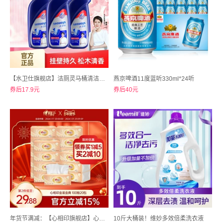
【水卫仕旗舰店】洁厕灵马桶清洁剂500g*3瓶
燕京啤酒11度蓝听330ml*24听
券后17.9元
券后40元
年货节满减：【心相印旗舰店】心相印金装抽纸100抽20包
10斤大桶装！维妙多效倍柔洗衣液