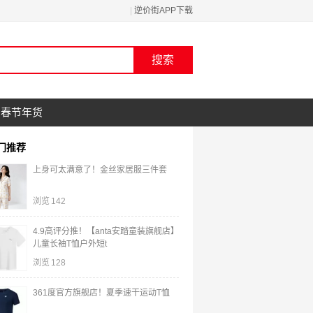
|
逆价街APP下载
春节年货
门推荐
上身可太满意了！金丝家居服三件套
浏览
142
4.9高评分推！【anta安踏童装旗舰店】
儿童长袖T恤户外短t
浏览
128
361度官方旗舰店！夏季速干运动T恤