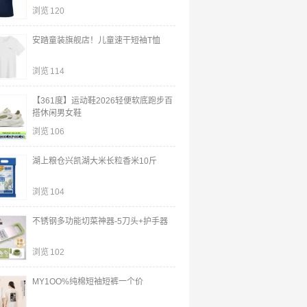
浏览
120
安踏童装旗舰店！儿童速干短袖T恤
浏览
114
【361度】运动鞋2026轻便软底跑步百
搭休闲男女鞋
浏览
106
湖上粮仓兴凯湖大米长粒香米10斤
浏览
104
不锈钢多功能切菜神器-5刀头+护手器
浏览
102
MY1OO%纯棉短袖短裤一个价