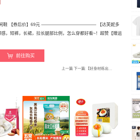
鞋 【券后价】69元 ————————————– 【达芙妮多
脚感，短裤，长裙，拉长腿部比例，怎么穿都好看~！超赞【赠运
前往购买
上一篇
下一篇:
【好身材练出来】瑜伽驼背塑型形体棍