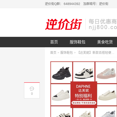
逆价街Q群： 648944392 加群暗号：逆价街
首页
服饰鞋包
美食吃货
首页
>
服饰鞋包
>
【达芙妮】新款百搭轻便运动休闲鞋
0