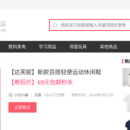
数码家电
学习用品
母婴玩具
其他商品
热
【达芙妮】新款百搭轻便运动休闲鞋
【券后价】69元包邮秒杀
小白小编
天猫
624人已领券
更新时间：2024年3月13日
立即购买