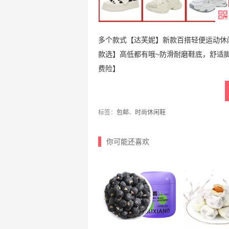
多个款式【达芙妮】新款百搭轻便运动休闲
款选】高低都有哦~防滑耐磨鞋底，舒适
费险】
标签：
包邮
、
时尚休闲鞋
你可能还喜欢