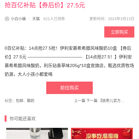
抢百亿补贴【券后价】27.5元
小白小编
天猫
621人已领券
更新时间：2024年3月13日
立即购买
0百亿补贴：14点抢27.5抢！伊利安慕希希腊风味酸奶10盒 【券后
价】27.5元 ————————————– 【14点抢27.5！】伊利安
慕希希腊风味酸奶，利乐钻香草味205g*10盒官旗店，甄选优质牧场
奶源，大人小孩小都爱喝
前往购买
标签：
包邮
、
酸奶
上一篇
下一篇:
【挑枣儿官方旗舰店】贝贝南瓜5斤
你可能还喜欢