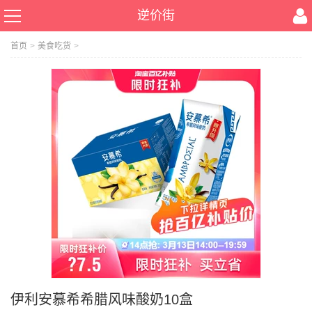
逆价街
首页
>
美食吃货
>
伊利安慕希希腊风味酸奶10盒