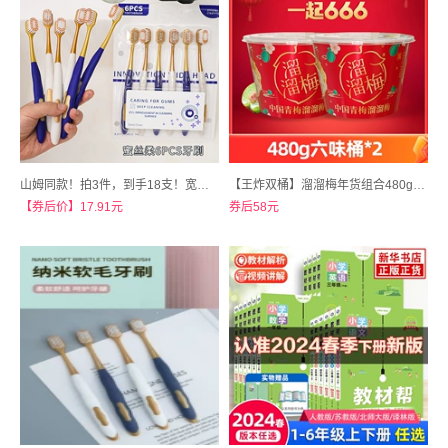
山姆同款！拍3件，到手18支！宽头密丝柔牙刷18支
【王炸双桶】溜溜梅年货组合480g加量宝藏桶*2送手提袋
【券后价】17.91元
券后58元