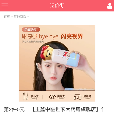
逆价街
首页
>
其他商品
>
第2件0元！【玉鑫中医世家大药房旗舰店】仁