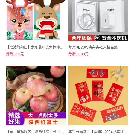
【怡浓旗舰店】龙年黑巧克力棒棒糖100g
苹果PD30W快充头+1米快充线
券后13.9元
券后11.99元
【秦百里旗舰店】陕西红富士丑平苹果新鲜水带箱5斤
年货节满减：【恋屿】2024龙年红包原创卡通新年红包8个