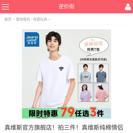
逆价街
首页
>
服饰鞋包
/
母婴玩具
>
真维斯官方旗舰店！拍三件！真维斯纯棉情侣