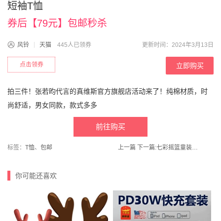
短袖T恤
券后【79元】包邮秒杀
风铃
天猫
445人已领券
更新时间：2024年3月13日
点击领券
立即购买
拍三件！张若昀代言的真维斯官方旗舰店活动来了！纯棉材质，时
尚舒适，男女同款，款式多多
前往购买
标签：
T恤
、
包邮
上一篇
下一篇:
七彩摇篮童装旗舰店！儿童夏季薄款防晒衣
你可能还喜欢