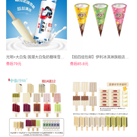
光明×大白兔 国潮大白兔奶糖味雪糕冰淇淋30支
【拍四组包邮】伊利冰淇淋旗舰店！巧乐兹中脆筒系列任选32支+赠苦咖啡*1
券后79元
券后85.8元