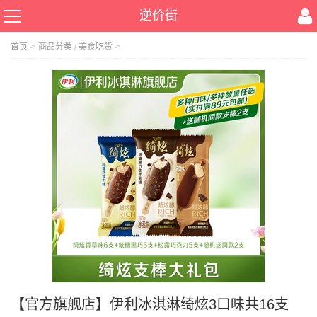
逆价街
首页
>
商品分类
/
美食吃货
>
【官方旗舰店】伊利冰淇淋绮炫3口味共16支