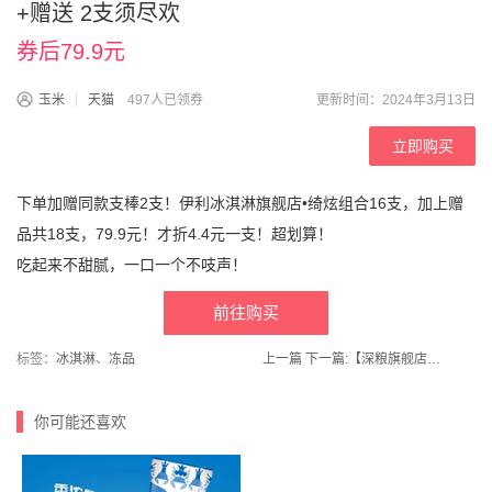
+赠送 2支须尽欢
券后79.9元
玉米
天猫
497人已领券
更新时间：2024年3月13日
立即购买
下单加赠同款支棒2支！伊利冰淇淋旗舰店•绮炫组合16支，加上赠
品共18支，79.9元！才折4.4元一支！超划算！
吃起来不甜腻，一口一个不吱声！
前往购买
标签：
冰淇淋
、
冻品
上一篇
下一篇:
【深粮旗舰店】执行标准GB/T19266！五常大米东北大米粳米5kg
你可能还喜欢