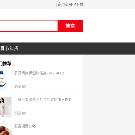
|
逆价街APP下载
春节年货
门推荐
多芬清爽保湿沐浴露1KG+400g
浏览
92
上身可太满意了！金丝家居服三件套
浏览
89
五香卤蛋20枚