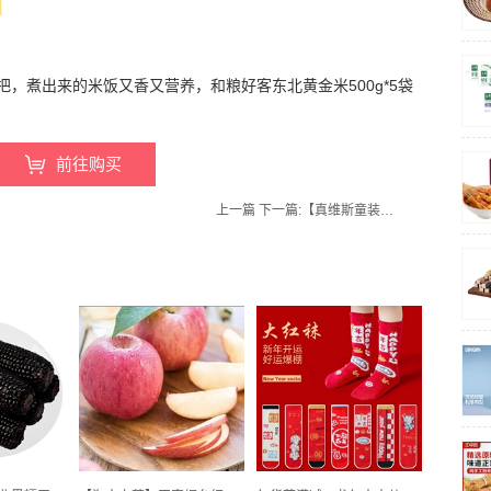
，煮出来的米饭又香又营养，和粮好客东北黄金米500g*5袋
前往购买
上一篇
下一篇:
【真维斯童装】任选2条！薄款男中大童空调裤防蚊裤