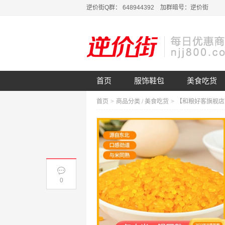
逆价街Q群： 648944392 加群暗号：逆价街
首页
服饰鞋包
美食吃货
首页
>
商品分类
/
美食吃货
>
0