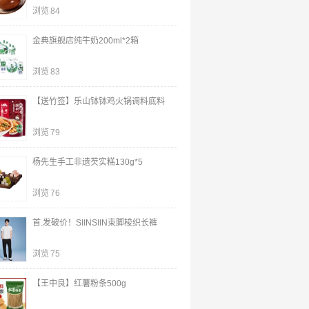
浏览
84
金典旗舰店纯牛奶200ml*2箱
浏览
83
【送竹签】乐山钵钵鸡火锅调料底料
浏览
79
杨先生手工非遗芡实糕130g*5
浏览
76
首.发破价！SIINSIIN束脚梭织长裤
浏览
75
【王中良】红薯粉条500g