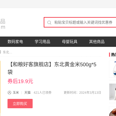
数码家电
学习用品
母婴玩具
其他商品
【和粮好客旗舰店】东北黄金米500g*5袋
热
【和粮好客旗舰店】东北黄金米500g*5
袋
券后19.9元
玉米
天猫
421人已领券
更新时间：2024年3月13日
立即购买