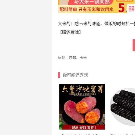
大米的口感玉米的味道，做饭的时候抓一把
【赠运费险】
标签：
包邮
、
玉米
你可能还喜欢