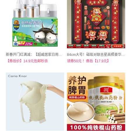
新春开门红满减：【超威居家日用旗舰店】电蚊香3液+1器
84cm大号！磁吸对联吉星高照豪华27件套
【券后价】14.9元包邮秒杀
领券50元 ！券后【17.9元】