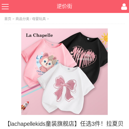
逆价街
首页
>
商品分类
/
母婴玩具
>
【lachapellekids童装旗舰店】任选3件！拉夏贝