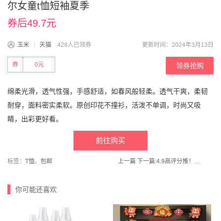
尔女童t恤短袖夏季
券后49.7元
玉米
天猫
428人已领券
更新时间：2024年3月13日
券
0元
领券抢购
绵柔光滑，透气性强，手感舒适，如春风般轻柔。透气干爽，柔韧
耐穿，面料密实柔软。原创印花不撞衫，活泼不单调，时尚又吸
睛，出彩更好看。
前往购买
标签：
T恤
、
包邮
上一篇
下一篇:
4.9高评分推！【九鲤湖旗舰店】2斤！九鲤湖福建桂圆干大果
你可能还喜欢