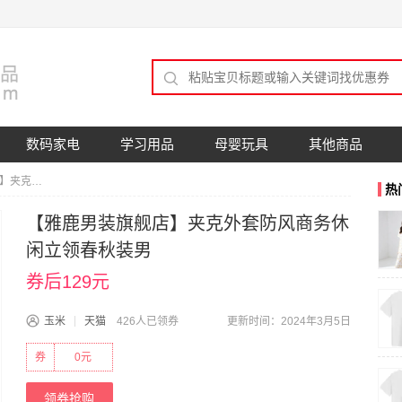
数码家电
学习用品
母婴玩具
其他商品
【雅鹿男装旗舰店】夹克外套防风商务休闲立领春秋装男
热
【雅鹿男装旗舰店】夹克外套防风商务休
闲立领春秋装男
券后129元
玉米
天猫
426人已领券
更新时间：2024年3月5日
券
0元
领券抢购