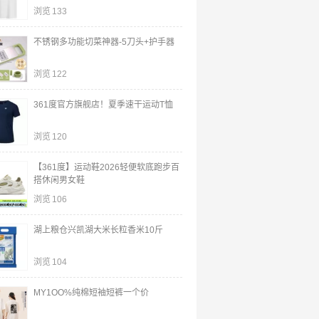
浏览
133
不锈钢多功能切菜神器-5刀头+护手器
浏览
122
361度官方旗舰店！夏季速干运动T恤
浏览
120
【361度】运动鞋2026轻便软底跑步百
搭休闲男女鞋
浏览
106
湖上粮仓兴凯湖大米长粒香米10斤
浏览
104
MY1OO%纯棉短袖短裤一个价