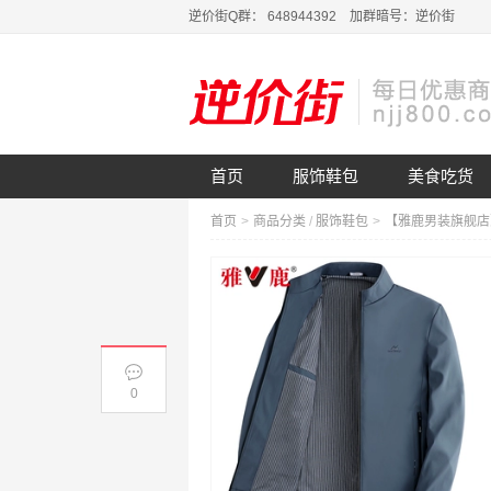
逆价街Q群： 648944392 加群暗号：逆价街
首页
服饰鞋包
美食吃货
首页
>
商品分类
/
服饰鞋包
>
0