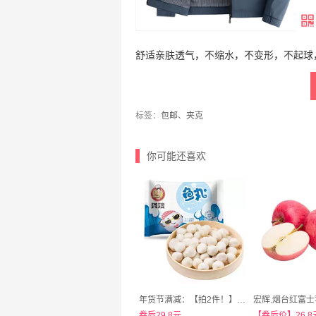
舒适亲肤透气，不缩水，不变形，不起球
标签：
包邮
、
夹克
你可能还喜欢
年货节满减：【拍2件！】龚嫂手工鱼丸共418gx2袋
券后29.8元
【券后价】26.8