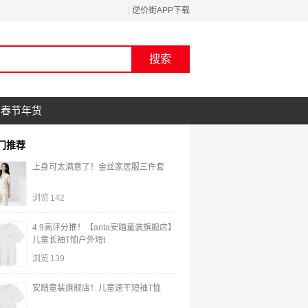
|
逆价街APP下载
春节年货
门推荐
上身可太满意了！金丝家居服三件套
浏览
142
4.9高评分推！【anta安踏童装旗舰店】
儿童长袖T恤户外短t
浏览
139
安踏童装旗舰店！儿童速干短袖T恤