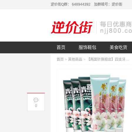
逆价街Q群： 648944392 加群暗号：逆价街
首页
服饰鞋包
美食吃货
首页
>
其他商品
>
【两面针旗舰店】四支牙膏+两支牙刷！两面针牙膏套装
0