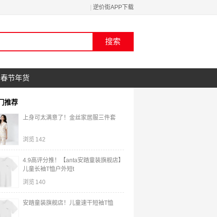
|
逆价街APP下载
春节年货
门推荐
上身可太满意了！金丝家居服三件套
浏览
142
4.9高评分推！【anta安踏童装旗舰店】
儿童长袖T恤户外短t
浏览
140
安踏童装旗舰店！儿童速干短袖T恤