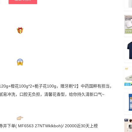
0g+橙花100g*2+栀子花100g，赠牙刷*2】中药国粹有担当，
腻易冲洗，口腔无负担，清馨花香型，给你持久清新口气~
MF6563 27NTWklkboh)/ 20000近30天上榜