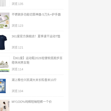
浏览
135
不锈钢多功能切菜神器-5刀头+护手器
浏览
123
361度官方旗舰店！夏季速干运动T恤
浏览
121
【361度】运动鞋2026轻便软底跑步百
搭休闲男女鞋
浏览
114
湖上粮仓兴凯湖大米长粒香米10斤
浏览
104
MY1OO%纯棉短袖短裤一个价