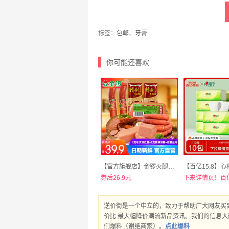
标签：
包邮
、
牙膏
你可能还喜欢
【官方旗舰店】金锣火腿肠5支组合860g
券后26.9元
逆价街是一个中立的，致力于帮助广大网友买
价比 最大幅降价潮流新品资讯。我们的信息
们爆料（谢绝商家）。
点此爆料