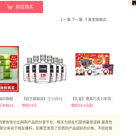
前往购买
上一篇
下一篇:
【 臭宝旗舰店】大片腐竹柳州螺狮粉330g*3包
【百亿15.8】心相印旗舰店！茶语抽纸110抽10包
【官方旗舰店】江小白52度100ml*6瓶高粱酒高度小瓶装
【礼盒】德芙巧克力年货礼盒集合
下来详情页！百亿补贴15.8元！
券后74元
券后54.9元起
到更有性价比网购产品的分享平台，每天为网友们提供最受追捧 最具性
大部分来自于网友爆料，如果您发现了优质的产品或好的价格，不妨给我