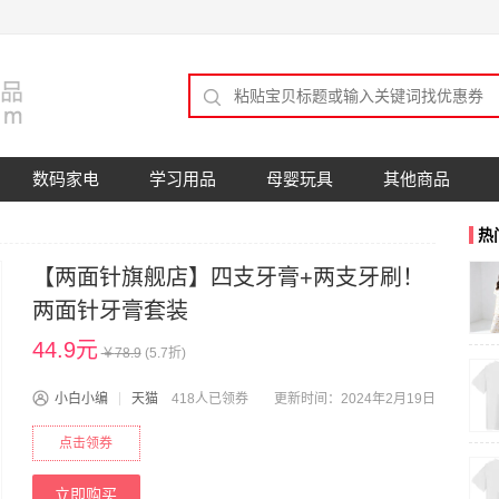
数码家电
学习用品
母婴玩具
其他商品
热
【两面针旗舰店】四支牙膏+两支牙刷！
两面针牙膏套装
44.9元
￥
78.9
(
5.7
折)
小白小编
天猫
418人已领券
更新时间：2024年2月19日
点击领券
立即购买