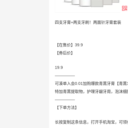
四支牙膏+两支牙刷！两面针牙膏套装
【在售价】39.9
【券后价】
19.9
—————
可凑单入会0.01加购爆款青蒿牙膏【青蒿12
特加青蒿提取物，护理牙龈牙周，泡沫细
—————
【下单方法】
长按复制这条信息，打开手机淘宝，可领券并下单( 