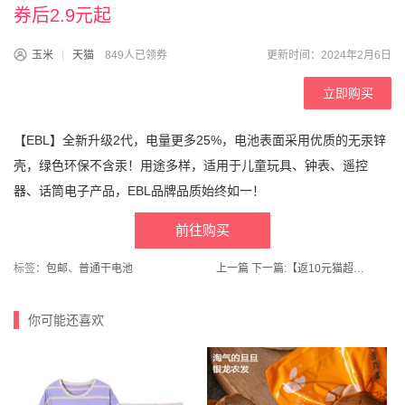
券后2.9元起
玉米
天猫
849人已领券
更新时间：2024年2月6日
立即购买
【EBL】全新升级2代，电量更多25%，电池表面采用优质的无汞锌
壳，绿色环保不含汞！用途多样，适用于儿童玩具、钟表、遥控
器、话筒电子产品，EBL品牌品质始终如一！
前往购买
标签：
包邮
、
普通干电池
上一篇
下一篇:
【返10元猫超卡】超定制-海天酱油0添加原酿本味1.54kg*2瓶+500ml料酒+500ml香醋
你可能还喜欢