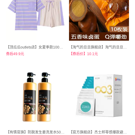
【顶瓜瓜outlets店】女夏季款100%棉SZ捻提条系列家居服短袖套装
【淘气的旦旦旗舰店】淘气的旦旦五香卤鸡蛋10枚
券后49.9元
【券后价】10.1元
【有情官旗】防脱发生姜洗发水500ml
【官方旗舰店】杰士邦零感爆款避孕套30只装