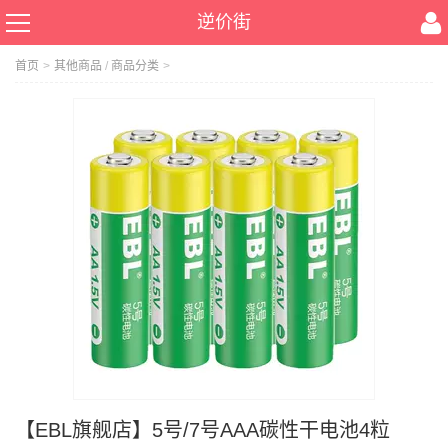
逆价街
首页
>
其他商品
/
商品分类
>
【EBL旗舰店】5号/7号AAA碳性干电池4粒