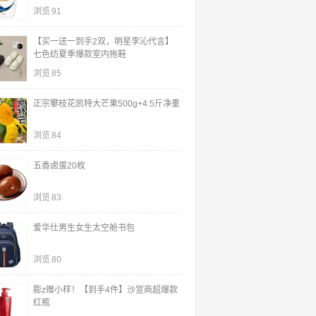
浏览
91
【买一送一到手2双，明星李沁代言】
七色纺夏季爆款室内拖鞋
浏览
85
正宗攀枝花凯特大芒果500g+4.5斤净重
浏览
84
五香卤蛋20枚
浏览
83
爱华仕男生女生太空舱书包
浏览
80
膨z赠小样！【到手4件】沙宣商超爆款
红瓶