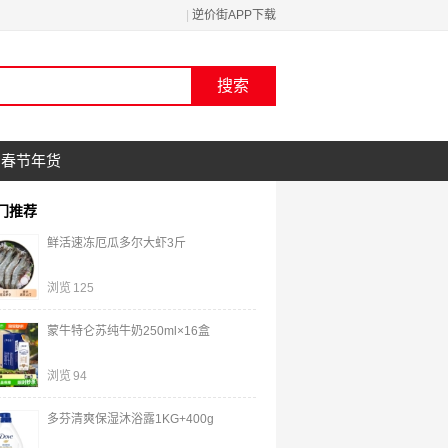
|
逆价街APP下载
春节年货
门推荐
鲜活速冻厄瓜多尔大虾3斤
浏览
125
蒙牛特仑苏纯牛奶250ml×16盒
浏览
94
多芬清爽保湿沐浴露1KG+400g