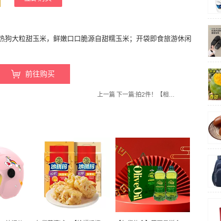
热狗大粒甜玉米，鲜嫩口口脆源自甜糯玉米；开袋即食旅游休闲
前往购买
上一篇
下一篇:
拍2件！【相宜本草旗舰店】红石榴鲜活亮白面霜50g*2瓶