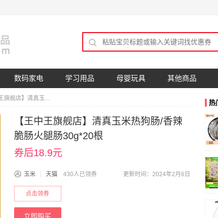
数码家电
学习用品
母婴玩具
其他商品
【王中王旗舰店】清真玉米热狗肠/香辣脆肠火腿肠30g*20根
热
【王中王旗舰店】清真玉米热狗肠/香辣
脆肠火腿肠30g*20根
券后18.9元
玉米
天猫
430人已领券
更新时间：2024年2月6日
点击领券
立即购买