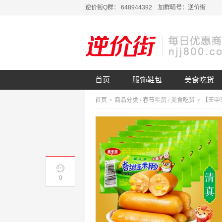
逆价街Q群： 648944392 加群暗号：逆价街
首页
服饰鞋包
美食吃货
首页
>
商品分类
/
春节年货
/
美食吃货
>
0