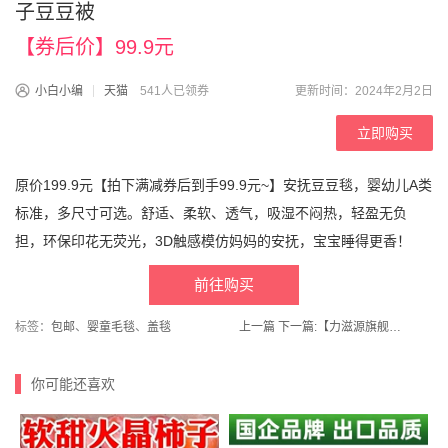
子豆豆被
【券后价】99.9元
小白小编
天猫
541人已领券
更新时间：2024年2月2日
立即购买
原价199.9元【拍下满减券后到手99.9元~】安抚豆豆毯，婴幼儿A类
标准，多尺寸可选。舒适、柔软、透气，吸湿不闷热，轻盈无负
担，环保印花无荧光，3D触感模仿妈妈的安抚，宝宝睡得更香！
前往购买
标签：
包邮
、
婴童毛毯
、
盖毯
上一篇
下一篇:
【力滋源旗舰店】力滋源枸杞汁枸杞浆30ml*7
你可能还喜欢