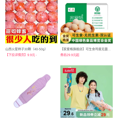
山西火星柿子30颗（40-50g）
【家爱格旗舰店】可生食鸡蛋无菌蛋新鲜30枚礼盒
【下拉详情页】9.9元 -
券后29.9元起