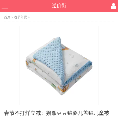
逆价街
首页
>
春节年货
>
春节不打烊立减：嫚熙豆豆毯婴儿盖毯儿童被