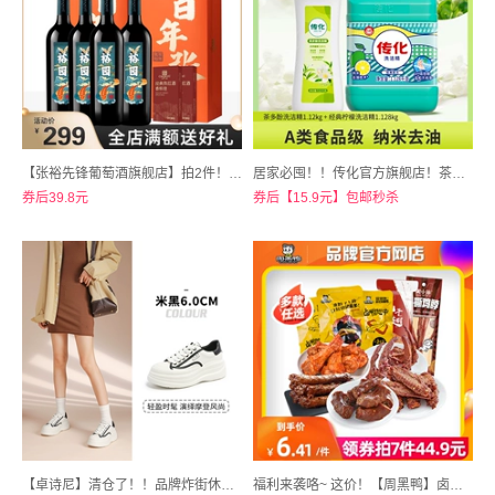
【张裕先锋葡萄酒旗舰店】拍2件！！新疆产区裕园半甜型煮热红酒葡萄酒750ml*2瓶
居家必囤！！传化官方旗舰店！茶多酚洗洁精组合装
券后39.8元
券后【15.9元】包邮秒杀
【卓诗尼】清仓了！！品牌炸街休闲老爹鞋合集
福利来袭咯~ 这价！【周黑鸭】卤味零食多款组合