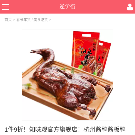
逆价街
首页
>
春节年货
/
美食吃货
>
1件9折！知味观官方旗舰店！杭州酱鸭酱板鸭