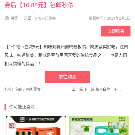
券后【16.88元】包邮秒杀
风铃
天猫
578人已领券
更新时间：2024年2月1日
立即购买
【1件9折+立减5元】知味观杭州酱鸭酱板鸭，肉质紧实好吃，江南
风味，味道鲜美，腊味是春节民间喜爱的传统食品之一，也是人们
相互馈赠的佳品！！
前往购买
标签：
包邮
、
鸭肉零食
上一篇
下一篇:
菜鸟自营，圣女果礼盒装2斤/4斤可选
你可能还喜欢