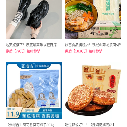
达芙妮旗下！厚底增高乐福鞋百搭单鞋
陕富食品旗舰店！铁棍山药龙须面5斤
券后【79元】包邮秒杀
券后【18.9元】包邮秒杀
【张老吉】菊花香葵花瓜子307g
吃过都说好！！【鑫炳记旗舰店】原味红枣味太谷饼10包共500g