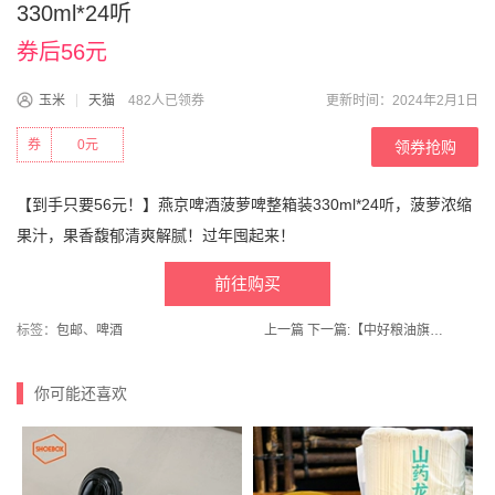
330ml*24听
券后56元
玉米
天猫
482人已领券
更新时间：2024年2月1日
券
0元
领券抢购
【到手只要56元！】燕京啤酒菠萝啤整箱装330ml*24听，菠萝浓缩
果汁，果香馥郁清爽解腻！过年囤起来！
前往购买
标签：
包邮
、
啤酒
上一篇
下一篇:
【中好粮油旗舰店】压榨一级花生油4L零添加冷榨纯花生食用油
你可能还喜欢