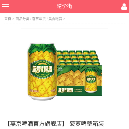
逆价街
首页
>
商品分类
/
春节年货
/
美食吃货
>
【燕京啤酒官方旗舰店】 菠萝啤整箱装