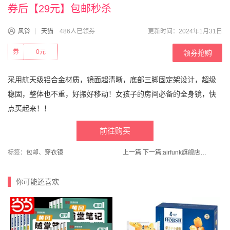
券后【29元】包邮秒杀
风铃
天猫
486人已领券
更新时间：2024年1月31日
券
0元
领券抢购
采用航天级铝合金材质，镜面超清晰，底部三脚固定架设计，超级
稳固，整体也不重，好搬好移动！女孩子的房间必备的全身镜，快
点买起来！！
前往购买
标签：
包邮
、
穿衣镜
上一篇
下一篇:
airfunk旗舰店！椰放空气清新剂厕所清香剂厕所除臭神器
你可能还喜欢