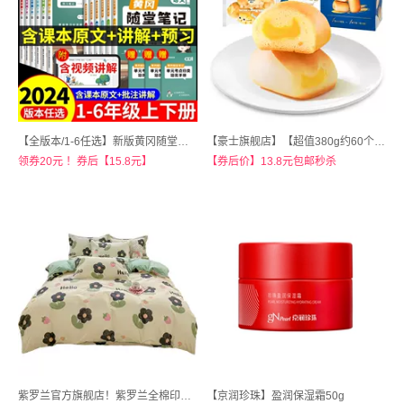
【全版本/1-6任选】新版黄冈随堂笔记
【豪士旗舰店】【超值380g约60个】豪士小小面包
领券20元 ！券后【15.8元】
【券后价】13.8元包邮秒杀
紫罗兰官方旗舰店！紫罗兰全棉印花床上用品三四件套
【京润珍珠】盈润保湿霜50g