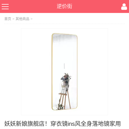
逆价街
首页
>
其他商品
>
妖妖新娘旗舰店！穿衣镜ins风全身落地镜家用