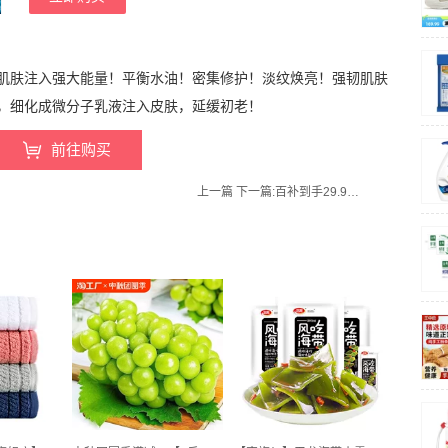
肌肤注入强大能量！平衡水油！密集修护！淡纹焕亮！强韧肌肤
，细化成微分子乳液注入皮肤，延缓初老！
前往购买
上一篇
下一篇:
百补到手29.9！好想你官方旗舰店！好想你礼盒赶紧屯起来！