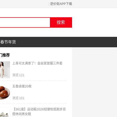
|
逆价街APP下载
春节年货
门推荐
上身可太满意了！金丝家居服三件套
浏览
121
五香卤蛋20枚
浏览
101
【361度】运动鞋2026轻便软底跑步百
搭休闲男女鞋