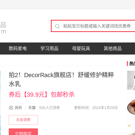
数码家电
学习用品
母婴玩具
其他商品
热
拍2！DecorRack旗舰店！舒缓修护精粹
水乳
券后【39.9元】包邮秒杀
风铃
天猫
505人已领券
更新时间：2024年1月29日
点击领券
立即购买