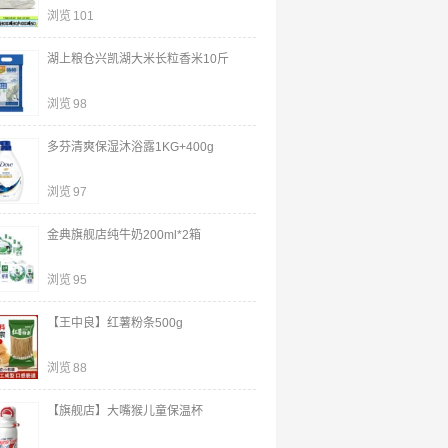
浏览
101
湖上粮仓兴凯湖大米长粒香米10斤
浏览
98
多芬清爽保湿沐浴露1KG+400g
浏览
97
金典旗舰店纯牛奶200ml*2箱
浏览
95
【王中良】红薯粉条500g
浏览
88
【旗舰店】大嘴猴儿童保温杯