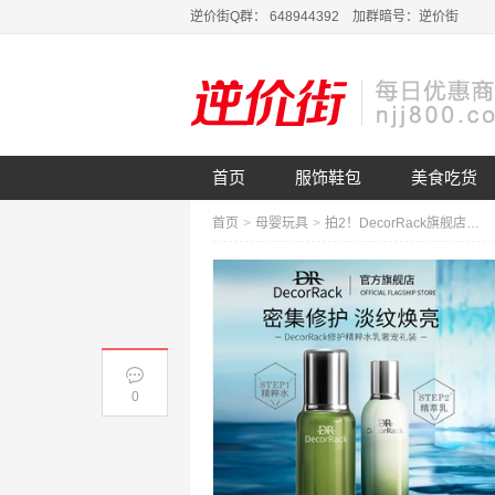
逆价街Q群： 648944392 加群暗号：逆价街
首页
服饰鞋包
美食吃货
首页
>
母婴玩具
>
拍2！DecorRack旗舰店！舒缓修护精粹水乳
0