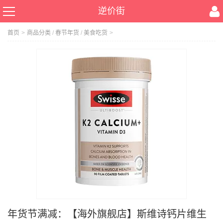
逆价街
首页
>
商品分类
/
春节年货
/
美食吃货
>
年货节满减：【海外旗舰店】斯维诗钙片维生