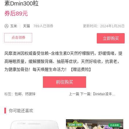
素Dmin300粒
券后89元
玉米
天猫
789人已领券
更新时间：2024年1月26日
点击领券
立即购买
风靡澳洲因权威备受信赖~含维生素D天然柠檬酸钙，舒缓情绪，提
高睡眠质量，缓解腰酸背痛、抽筋等症状，天然好吸收，抗衰老，
为健康加骨劲！每天唤醒生命活力！【赠运费险】
前往购买
标签：
包邮
、
钙镁锌
上一篇
下一篇:
【linkfair凌丰旗舰店】凌丰平底锅不易粘锅家用小煎锅
你可能还喜欢