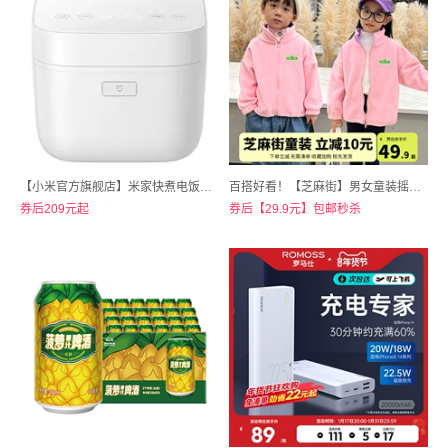
【小米官方旗舰店】米家快煮电饭煲3L-5L
百搭好看！【芝麻街】男女童装摇粒绒外套
券后209元起
券后【29.9元】包邮秒杀