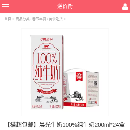
逆价街
首页
>
商品分类
/
春节年货
/
美食吃货
>
【猫超包邮】晨光牛奶100%纯牛奶200ml*24盒