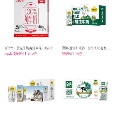
拍2件！晨光牛奶百分百纯牛奶200ml*12盒
【爆款返场】认养一头牛3.6g有机纯奶30盒
24盒【券后价】40.2元
【券后价】89元