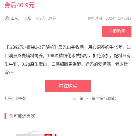
券后40.9元
玉米
天猫
703人已领券
更新时间：2024年1月26日
立即购买
【立减2元+福袋1-3元随机】晨光山谷牧场，用心饲养奶牛49年，进
口澳洲燕麦辅料饲养，106项精细化水质指标，拒绝添加，配料只有
生牛乳，3.2g原生蛋白，口感细腻更香醇，妈妈的爱满满，老少皆
宜~~
前往购买
标签：
纯牛奶
上一篇
下一篇:
年货节满减：【年货必囤】多款可选！！喜之郎年货礼盒
你可能还喜欢