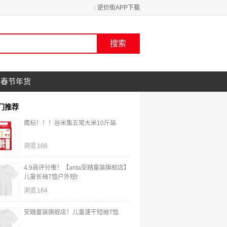
|
逆价街APP下载
春节年货
门推荐
鹰标！！！谷米集五常大米10斤装
浏览
166
4.9高评分推！【anta安踏童装旗舰店】
儿童长袖T恤户外短t
浏览
164
安踏童装旗舰店！儿童速干短袖T恤