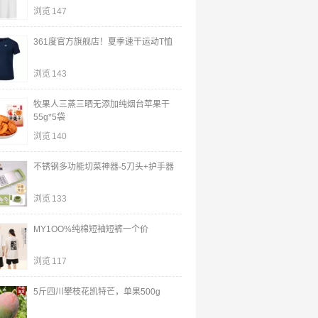
浏览
147
361度官方旗舰店！夏季速干运动T恤
浏览
143
牧果人三蒸三晒无添加纯烟台苹果干
55g*5袋
浏览
140
不锈钢多功能切菜神器-5刀头+护手器
浏览
133
MY1OO%纯棉短袖短裤一个价
浏览
117
5斤四川攀枝花凯特芒，单果500g