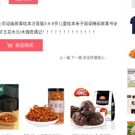
迪士尼动画故事绘本注音版3-6-8岁儿童绘本亲子阅读睡前故事书全
/狮子王花木兰/木偶奇遇记！！！！！！！！！！！！！
前往购买
上一篇
下一篇:
安全防爆放心用！贝美家家居旗舰店！【发随机款！】充电防爆热水袋