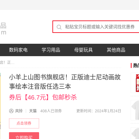
数码家电
学习用品
母婴玩具
其他商品
小羊上山图书旗舰店！正版迪士尼动画故事绘本注音版任选三本
热
小羊上山图书旗舰店！正版迪士尼动画故
事绘本注音版任选三本
券后【46.7元】包邮秒杀
风铃
天猫
408人已领券
更新时间：2024年1月24日
点击领券
立即购买