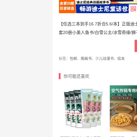
【任选三本到手16.7折合5.6/本】正版
套20册小美人鱼书/白雪公主/冰雪奇缘
标签：
包邮
、
图画书
、
少儿动漫书
、
绘本
你可能还喜欢