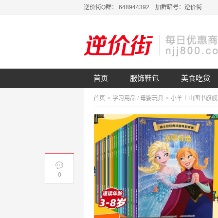
逆价街Q群： 648944392 加群暗号：逆价街
首页
服饰鞋包
美食吃货
首页
>
学习用品
/
母婴玩具
>
0