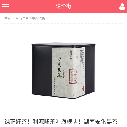
逆价街
首页
>
春节年货
/
美食吃货
>
纯正好茶！利源隆茶叶旗舰店！湖南安化黑茶