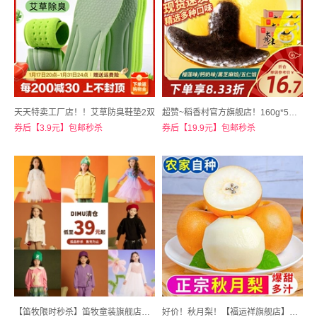
天天特卖工厂店！！艾草防臭鞋垫2双
超赞~稻香村官方旗舰店！160g*5袋！稻香村水磨汤圆3口味
券后【3.9元】包邮秒杀
券后【19.9元】包邮秒杀
【笛牧限时秒杀】笛牧童装旗舰店！2023新款秋冬装
好价！秋月梨！【福运祥旗舰店】脆甜多汁山东当季羊脂梨子