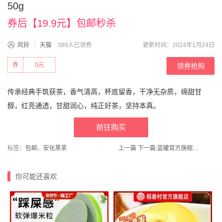
50g
券后【19.9元】包邮秒杀
风铃
天猫
389人已领券
更新时间：2024年1月24日
券
0元
领券抢购
传承经典手筑获茶，香气清高，杯底留香，干净无杂质，绵甜甘
醇，红亮通透，甘甜润心，纯正好茶，坚持本真。
前往购买
标签：
包邮
、
安化黑茶
上一篇
下一篇:
蓝罐官方旗舰店！曲奇908g+费列罗臻.品巧克力礼盒
你可能还喜欢