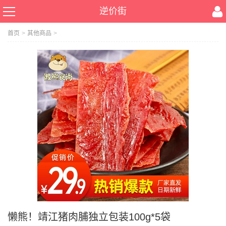
逆价街
首页
>
其他商品
>
懒熊！靖江猪肉脯独立包装100g*5袋