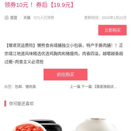
领券10元 ！券后【19.9元】
茵茵
天猫
571人已领券
更新时间：2024年1月22日
立即购买
【赠退货运费险】懒熊食尚靖脯独立小包装，特产手撕肉脯！！正
宗靖江地道风味精选优选鸡胸肉和猪瘦肉，肉香四溢，越嚼越香超
过瘾~肉食主义必须抢
前往购买
标签：
包邮
、
猪肉类
上一篇
下一篇:
【雅客旗舰店】粟米烧软糖水果味500g
你可能还喜欢