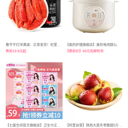
春节不打烊满减：正常发货！杞里香食品旗舰店！头茬特级枸杞500g
【美的护理旗舰店】美的电炖锅1L
券后19.9元起
【券后价】69元包邮秒杀
【七度空间官方旗舰店】卫生巾正品官方旗舰店日用夜用 101片
【阿里自营】陕西大荔冬枣脆甜5斤大果