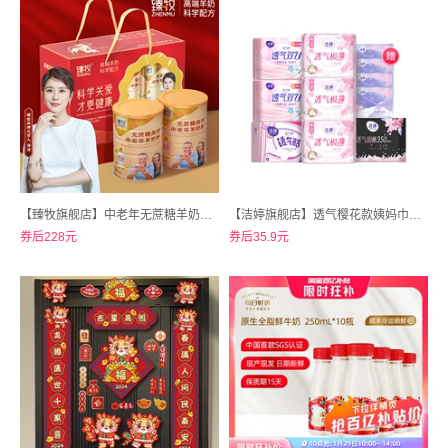
【臻牧旗舰店】中老年无蔗糖羊奶粉820g*2罐
【洁婷旗舰店】透气樱花款姨妈巾日夜用护垫组合100片
券后228元
券后35.9元