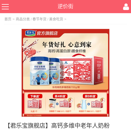
逆价街
首页
>
商品分类
/
春节年货
/
美食吃货
>
【君乐宝旗舰店】高钙多维中老年人奶粉