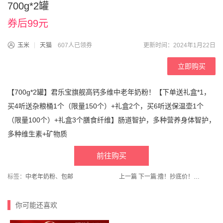
700g*2罐
券后99元
玉米
天猫
607人已领券
更新时间：2024年1月22日
立即购买
【700g*2罐】君乐宝旗舰高钙多维中老年奶粉！【下单送礼盒*1，
买4听送杂粮桶1个（限量150个）+礼盒2个，买6听送保温壶1个
（限量100个）+礼盒3个膳食纤维】肠道智护，多种营养身体智护，
多种维生素+矿物质
前往购买
标签：
中老年奶粉
、
包邮
上一篇
下一篇:
撸！抄底价！！【小西牛旗舰店】青海高原纯奶2箱共24瓶！
你可能还喜欢