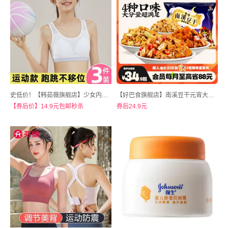
史低价！【韩茹薇旗舰店】少女内衣文胸运动背心
【好巴食旗舰店】南溪豆干元宵大礼包1001g
【券后价】14.9元包邮秒杀
券后24.9元