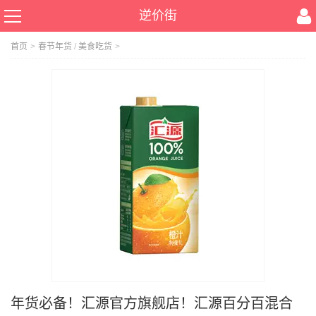
逆价街
首页
>
春节年货
/
美食吃货
>
年货必备！汇源官方旗舰店！汇源百分百混合