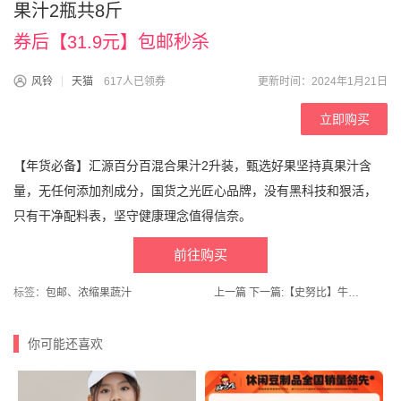
果汁2瓶共8斤
券后【31.9元】包邮秒杀
风铃
天猫
617人已领券
更新时间：2024年1月21日
立即购买
【年货必备】汇源百分百混合果汁2升装，甄选好果坚持真果汁含
量，无任何添加剂成分，国货之光匠心品牌，没有黑科技和狠活，
只有干净配料表，坚守健康理念值得信奈。
前往购买
标签：
包邮
、
浓缩果蔬汁
上一篇
下一篇:
【史努比】牛仔裤休闲裤男童女童
你可能还喜欢