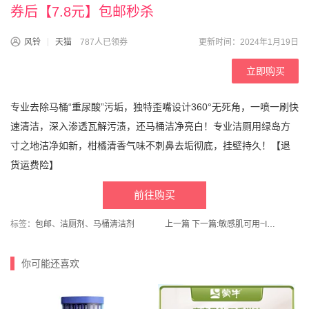
券后【7.8元】包邮秒杀
风铃
天猫
787人已领券
更新时间：2024年1月19日
立即购买
专业去除马桶“重尿酸”污垢，独特歪嘴设计360°无死角，一喷一刷快
速清洁，深入渗透瓦解污渍，还马桶洁净亮白！专业洁厕用绿岛方
寸之地洁净如新，柑橘清香气味不刺鼻去垢彻底，挂壁持久！【退
货运费险】
前往购买
标签：
包邮
、
洁厕剂
、
马桶清洁剂
上一篇
下一篇:
敏感肌可用~IRBAB旗舰店！胶原蛋白多肽提拉紧致抗皱套盒
你可能还喜欢