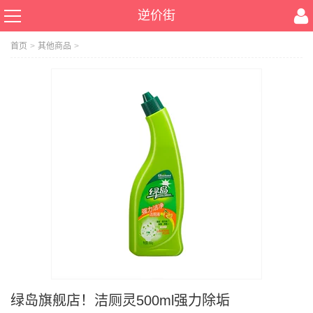
逆价街
首页
>
其他商品
>
绿岛旗舰店！洁厕灵500ml强力除垢