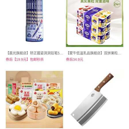
【晨光旗舰店】矫正握姿洞洞铅笔50支
【蒙牛低温乳品旗舰店】双拼果粒草莓黄桃菠萝酸奶90g*24杯
券后【19.9元】包邮秒杀
券后34.9元