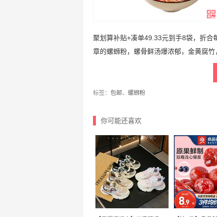
聚划算补贴+凑单49.33元到手8袋，折
章的螺蛳粉，螺骨鲜汤爆浓郁，金黄腐竹
标签：
包邮
、
螺蛳粉
你可能还喜欢