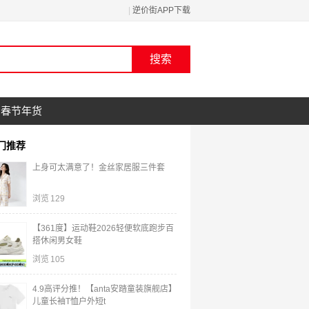
|
逆价街APP下载
春节年货
门推荐
上身可太满意了！金丝家居服三件套
浏览
129
【361度】运动鞋2026轻便软底跑步百
搭休闲男女鞋
浏览
105
4.9高评分推！【anta安踏童装旗舰店】
儿童长袖T恤户外短t