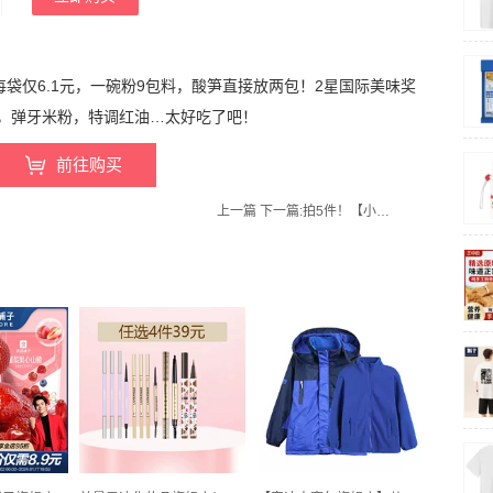
合每袋仅6.1元，一碗粉9包料，酸笋直接放两包！2星国际美味奖
，弹牙米粉，特调红油…太好吃了吧！
前往购买
上一篇
下一篇:
拍5件！【小熊猫伴伴旗舰店】奶酪棒共25支