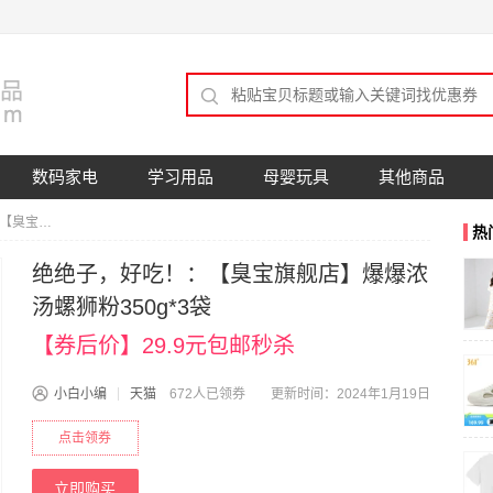
数码家电
学习用品
母婴玩具
其他商品
绝绝子，好吃！：【臭宝旗舰店】爆爆浓汤螺狮粉350g*3袋
热
绝绝子，好吃！：【臭宝旗舰店】爆爆浓
汤螺狮粉350g*3袋
【券后价】29.9元包邮秒杀
小白小编
天猫
672人已领券
更新时间：2024年1月19日
点击领券
立即购买