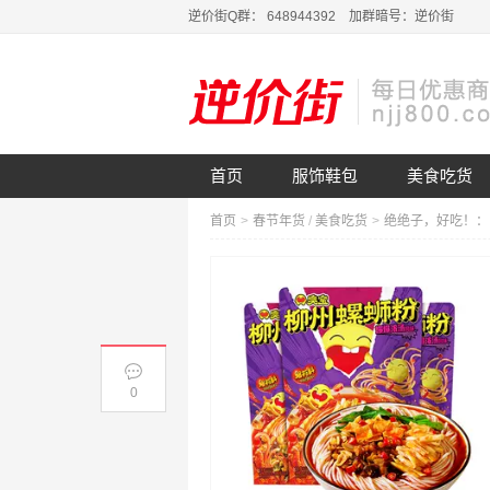
逆价街Q群： 648944392 加群暗号：逆价街
首页
服饰鞋包
美食吃货
首页
>
春节年货
/
美食吃货
>
0