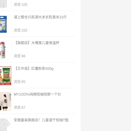
浏览
105
湖上粮仓兴凯湖大米长粒香米10斤
浏览
102
【旗舰店】大嘴猴儿童保温杯
浏览
96
【王中良】红薯粉条500g
浏览
95
MY1OO%纯棉短袖短裤一个价
浏览
87
安踏童装旗舰店！儿童速干短袖T恤