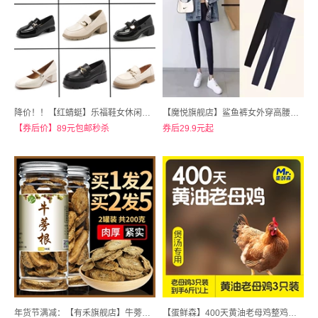
降价！！【红蜻蜓】乐福鞋女休闲单鞋
【魔悦旗舰店】鲨鱼裤女外穿高腰显瘦打底裤
【券后价】89元包邮秒杀
券后29.9元起
年货节满减：【有禾旗舰店】牛蒡根黄金牛蒡茶中药材100g*2罐
【蛋鲜森】400天黄油老母鸡整鸡现杀3只装共6斤以上