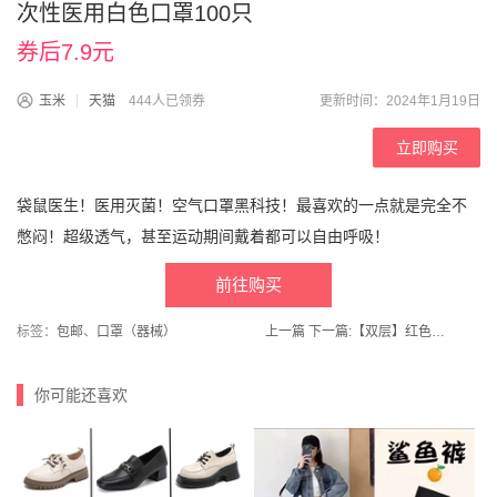
次性医用白色口罩100只
券后7.9元
玉米
天猫
444人已领券
更新时间：2024年1月19日
立即购买
袋鼠医生！医用灭菌！空气口罩黑科技！最喜欢的一点就是完全不
憋闷！超级透气，甚至运动期间戴着都可以自由呼吸！
前往购买
标签：
包邮
、
口罩（器械）
上一篇
下一篇:
【双层】红色喜盘新中式干果盒
你可能还喜欢