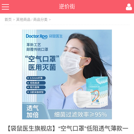
逆价街
首页
>
其他商品
/
商品分类
>
【袋鼠医生旗舰店】“空气口罩”低阻透气薄款一