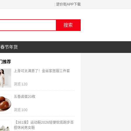
|
逆价街APP下载
春节年货
门推荐
上身可太满意了！金丝家居服三件套
浏览
120
五香卤蛋20枚
浏览
100
【361度】运动鞋2026轻便软底跑步百
搭休闲男女鞋