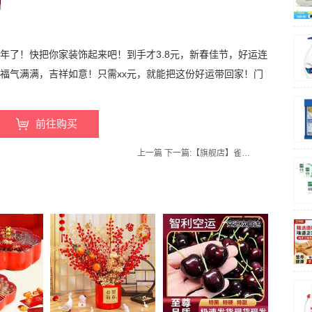
过年了！快把你家装饰起来吧！到手才3.8元，新春佳节，好运连
，福气满满，吉祥如意！只需xx元，就能把这份好运带回家！门
前往购买
上一篇
下一篇:
【旗舰店】雀巢怡养中老年奶粉多维高钙675g*2礼盒装罐装