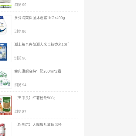
浏览
99
多芬清爽保湿沐浴露1KG+400g
浏览
96
湖上粮仓兴凯湖大米长粒香米10斤
浏览
96
金典旗舰店纯牛奶200ml*2箱
浏览
94
【王中良】红薯粉条500g
浏览
87
【旗舰店】大嘴猴儿童保温杯