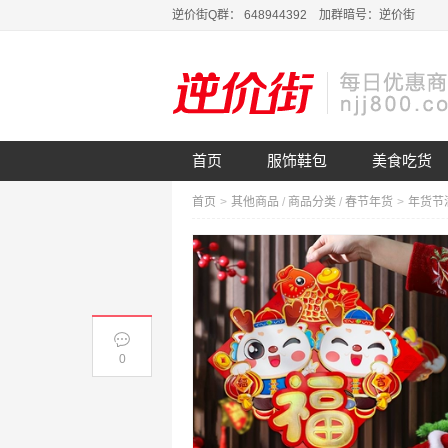
逆价街Q群： 648944392 加群暗号：逆价街
首页
服饰鞋包
美食吃货
首页
>
其他商品
/
商品分类
/
春节年货
>
0