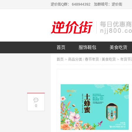
逆价街Q群： 648944392 加群暗号：逆价街
首页
服饰鞋包
美食吃货
首页
>
商品分类
/
春节年货
/
美食吃货
>
0