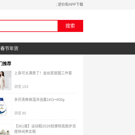
|
逆价街APP下载
春节年货
门推荐
上身可太满意了！金丝家居服三件套
浏览
103
多芬清爽保湿沐浴露1KG+400g
浏览
95
【361度】运动鞋2026轻便软底跑步百
搭休闲男女鞋