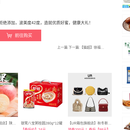
拒绝添加，波美度42度，造就优质好蜜，健康大礼！
前往购买
上一篇
下一篇:
【猫超】徐福记糕点礼盒鸡蛋味沙琪玛1680g
【偶林记生鲜旗舰店】陕西红富士脆甜膜袋苹果新鲜带箱5斤-9斤
银鹭八宝粥桂圆280g*12罐
【UR箱包旗舰店】秋冬新款包包合集
【券后价】24元
领券200元 ！券后【98元】