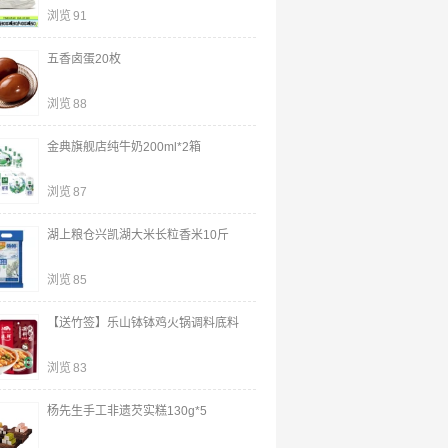
浏览
91
五香卤蛋20枚
浏览
88
金典旗舰店纯牛奶200ml*2箱
浏览
87
湖上粮仓兴凯湖大米长粒香米10斤
浏览
85
【送竹签】乐山钵钵鸡火锅调料底料
浏览
83
杨先生手工非遗芡实糕130g*5