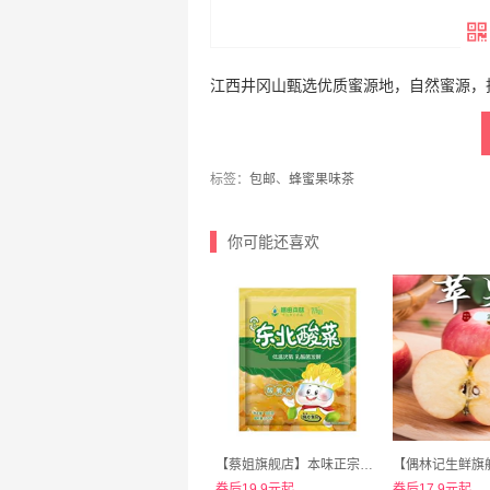
江西井冈山甄选优质蜜源地，自然蜜源，
标签：
包邮
、
蜂蜜果味茶
你可能还喜欢
【蔡姐旗舰店】本味正宗东北酸菜丝500g*6袋
券后19.9元起
券后17.9元起