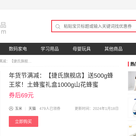
数码家电
学习用品
母婴玩具
其他商品
年货节满减：【捷氏旗舰店】送500g蜂王浆！土蜂蜜礼盒1000g山花蜂蜜
热
年货节满减：【捷氏旗舰店】送500g蜂
王浆！土蜂蜜礼盒1000g山花蜂蜜
券后69元
玉米
天猫
479人已领券
更新时间：2024年1月18日
立即购买