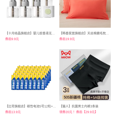
【十月结晶旗舰店】婴儿蚊香液无味2液+1器
【韩香家居旗舰店】天丝棉磨毛枕套一对装48cmx74cm
券后9.9元
券后19.9元
【比苛旗舰店】碳性电池5号12粒+7号12粒总共24粒
【猫人】抗菌男士内裤3条装
券后13.9元
领券20元 ！券后【29.9元】