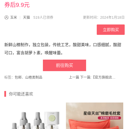
券后9.9元
玉米
天猫
519人已领券
更新时间：2024年1月18日
立即购买
新鲜山楂制作，独立包装，传统工艺，酸甜美味，口感细腻，酸甜
可口，富含胡萝卜素，唤醒味蕾。
前往购买
标签：
包邮
、
山楂类制品
上一篇
下一篇:
【官方旗舰店】波特小姐比得兔零食礼
你可能还喜欢