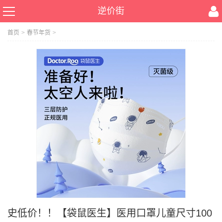
逆价街
首页
>
春节年货
>
史低价！！【袋鼠医生】医用口罩儿童尺寸100