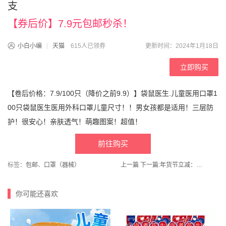
支
【券后价】7.9元包邮秒杀！
小白小编
天猫
615人已领券
更新时间：2024年1月18日
立即购买
【卷后价格：7.9/100只（降价之前9.9）】袋鼠医生.儿童医用口罩1
00只袋鼠医生医用外科口罩儿童尺寸！！男女孩都是适用！三层防
护！很安心！亲肤透气！萌趣图案！超值！
前往购买
标签：
包邮
、
口罩（器械）
上一篇
下一篇:
年货节立减：德芙巧克力龙年献礼礼盒608g
你可能还喜欢