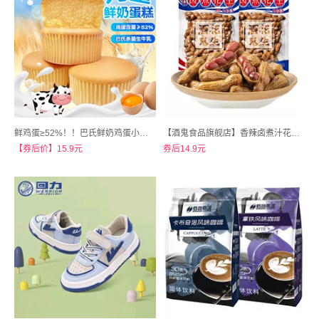
鲜鸡蛋≥52%！！巴氏鲜奶鸡蛋小蛋糕490g
【酒鬼食品旗舰店】香辣卤煮汁花生米210g*2袋
【券后价】15.9元
券后14.9元