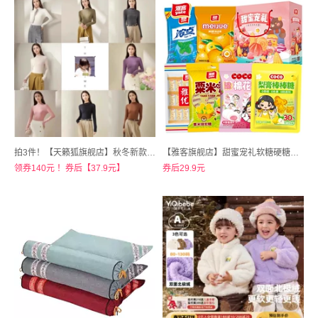
拍3件！【天籁狐旗舰店】秋冬新款半高领德绒打底衫
【雅客旗舰店】甜蜜宠礼软糖硬糖组合装礼盒766g
领券140元 ！券后【37.9元】
券后29.9元