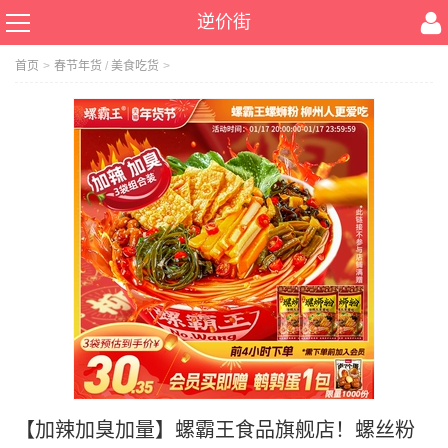
逆价街
首页
>
春节年货
/
美食吃货
>
【加辣加臭加量】螺霸王食品旗舰店！螺丝粉