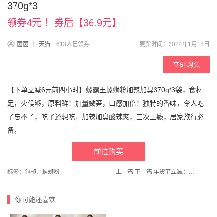
370g*3
领券4元 ！券后【36.9元】
茵茵
天猫
613人已领券
更新时间：2024年1月18日
立即购买
【下单立减6元前四小时】螺霸王螺蛳粉加辣加臭370g*3袋，食材
足，火候够，原料鲜！加量嫩笋，口感加倍！独特的香味，令人吃
了忘不了，吃了还想吃，加辣加臭酸辣爽，三次上瘾，居家旅行必
备。
前往购买
标签：
包邮
、
螺蛳粉
上一篇
下一篇:
年货节立减：双阳食品-汤圆柿柿如意黑芝麻元宵312g*4袋
你可能还喜欢